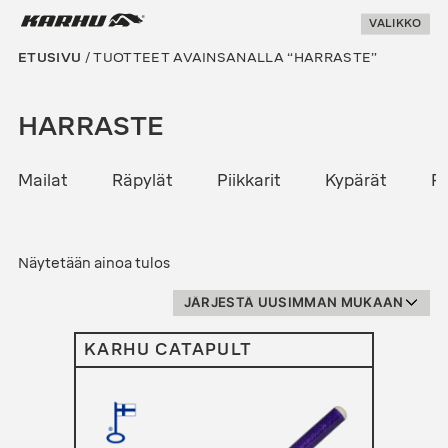
Suoraan
Karhu Pesis
VALIKKO
sisältöön
ETUSIVU
/ TUOTTEET AVAINSANALLA “HARRASTE”
HARRASTE
Mailat
Räpylät
Piikkarit
Kypärät
Pe
Näytetään ainoa tulos
KARHU CATAPULT