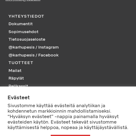
YHTEYSTIEDOT
Dokumentit
Sopimusehdot
Tietosuojaseloste
@karhupesis / Instagram
@karhupesis / Facebook
TUOTTEET
Mailat
Räpylät
Pelikassit
Piikkarit
Evästeet
Tarvikkeet
Sivustomme käyttää evästeitä analytiikan ja
Vaatteet
kohdennetun markkioinnin mahdollistamiseksi.
“Hyväksyn evästeet” -nappia painamalla hyväksyt
PELISSÄ MUKANA
evästeiden käytön. Evästeet tekevät sivustomme
käyttämisestä helppoa, nopeaa ja käyttäjäystävällistä.
© L-Tec Sport Oy