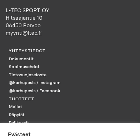
L-TEC SPORT OY
Hitsaajantie 10
06450
Porvoo
myynti@ltec.fi
YHTEYSTIEDOT
Dokumentit
Sopimusehdot
Tietosuojaseloste
@karhupesis / Instagram
@karhupesis / Facebook
TUOTTEET
Mailat
Räpylät
Pelikassit
Piikkarit
Evästeet
Tarvikkeet