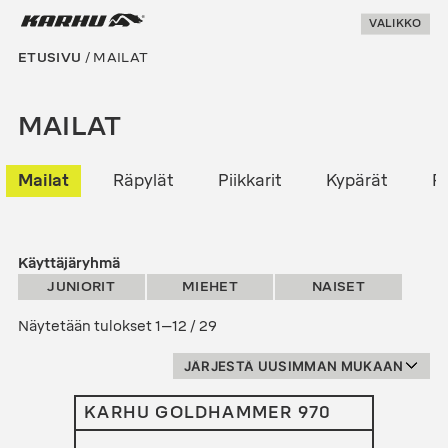
Suoraan
Karhu Pesis
VALIKKO
sisältöön
ETUSIVU
/ MAILAT
MAILAT
Mailat
Räpylät
Piikkarit
Kypärät
P
JUNIORIT
MIEHET
NAISET
Sorted
Näytetään tulokset 1–12 / 29
by
latest
KARHU GOLDHAMMER 970