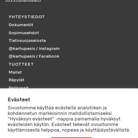
YHTEYSTIEDOT
Dokumentit
Sopimusehdot
Tietosuojaseloste
@karhupesis / Instagram
@karhupesis / Facebook
TUOTTEET
Mailat
Räpylät
Pelikassit
Piikkarit
Evästeet
Tarvikkeet
Sivustomme käyttää evästeitä analytiikan ja
Vaatteet
kohdennetun markkioinnin mahdollistamiseksi.
“Hyväksyn evästeet” -nappia painamalla hyväksyt
PELISSÄ MUKANA
evästeiden käytön. Evästeet tekevät sivustomme
käyttämisestä helppoa, nopeaa ja käyttäjäystävällistä.
© L-Tec Sport Oy