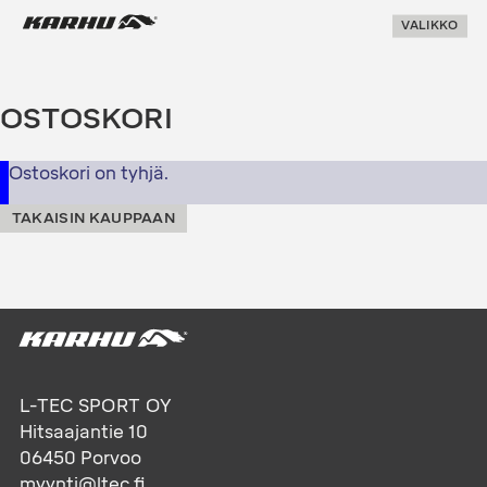
Suoraan
Karhu Pesis
VALIKKO
sisältöön
OSTOSKORI
Ostoskori on tyhjä.
TAKAISIN KAUPPAAN
L-TEC SPORT OY
Hitsaajantie 10
06450
Porvoo
myynti@ltec.fi