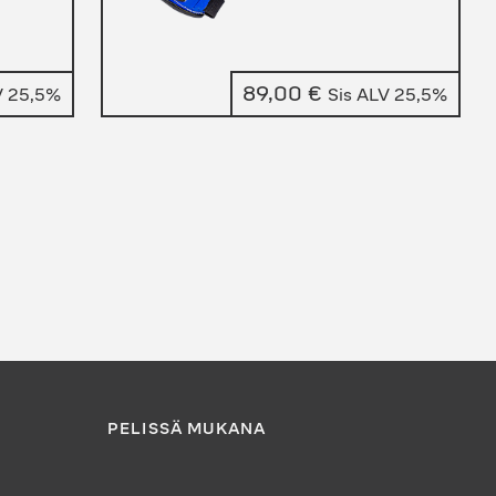
nen
89,00
€
V 25,5%
Sis ALV 25,5%
 €.
PELISSÄ MUKANA