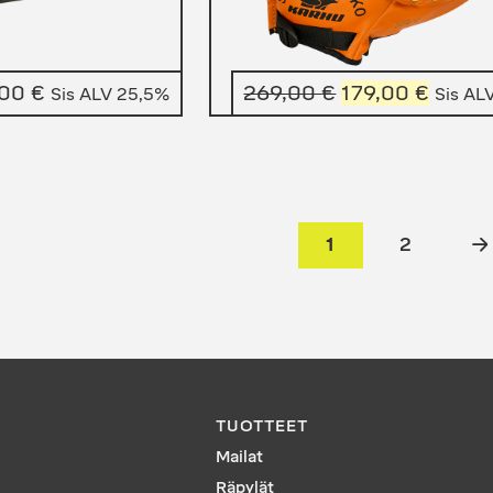
Alkuperäinen
Nykyi
,00
€
269,00
€
179,00
€
Sis ALV 25,5%
Sis AL
hinta
hinta
oli:
on:
269,00 €.
179,00
1
2
→
TUOTTEET
Mailat
Räpylät