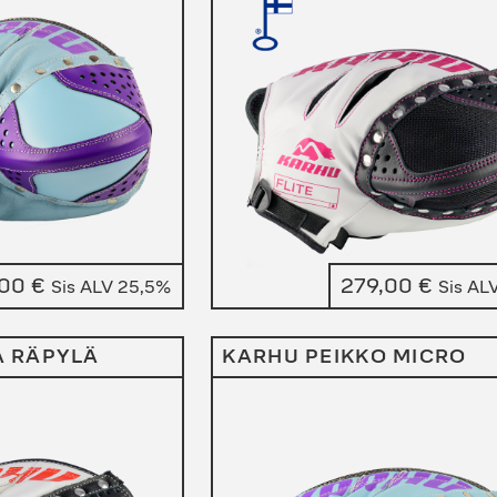
,00
€
279,00
€
Sis ALV 25,5%
Sis AL
A RÄPYLÄ
KARHU PEIKKO MICRO