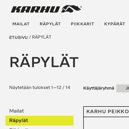
Suoraan
Karhu Pesis
sisältöön
MAILAT
RÄPYLÄT
PIIKKARIT
KYPÄRÄT
ETUSIVU
/ RÄPYLÄT
RÄPYLÄT
Sorted
Näytetään tulokset 1–12 / 14
J
by
latest
Mailat
KARHU PEIKKO
Räpylät