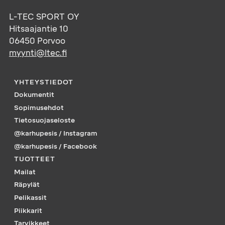
L-TEC SPORT OY
Hitsaajantie 10
06450
Porvoo
myynti@ltec.fi
YHTEYSTIEDOT
Dokumentit
Sopimusehdot
Tietosuojaseloste
@karhupesis / Instagram
@karhupesis / Facebook
TUOTTEET
Mailat
Räpylät
Pelikassit
Piikkarit
Tarvikkeet