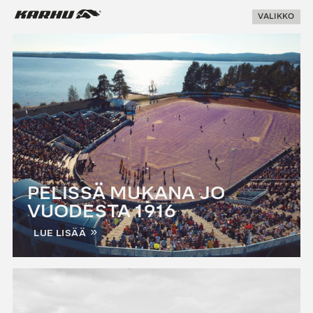
Suoraan
Karhu Pesis
VALIKKO
sisältöön
PELISSÄ MUKANA JO
VUODESTA 1916
LUE LISÄÄ