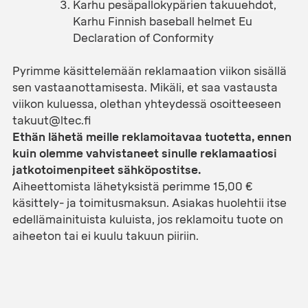
Karhu pesäpallokypärien takuuehdot,
Karhu Finnish baseball helmet Eu
Declaration of Conformity
Pyrimme käsittelemään reklamaation viikon sisällä
sen vastaanottamisesta. Mikäli, et saa vastausta
viikon kuluessa, olethan yhteydessä osoitteeseen
takuut@ltec.fi
Ethän lähetä meille reklamoitavaa tuotetta, ennen
kuin olemme vahvistaneet sinulle reklamaatiosi
jatkotoimenpiteet sähköpostitse.
Aiheettomista lähetyksistä perimme 15,00 €
käsittely- ja toimitusmaksun. Asiakas huolehtii itse
edellämainituista kuluista, jos reklamoitu tuote on
aiheeton tai ei kuulu takuun piiriin.