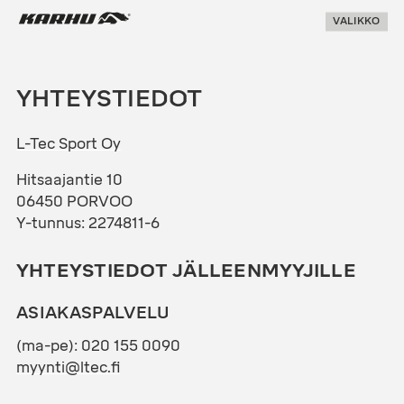
Suoraan
Karhu Pesis
VALIKKO
sisältöön
YHTEYSTIEDOT
L-Tec Sport Oy
Hitsaajantie 10
06450 PORVOO
Y-tunnus: 2274811-6
YHTEYSTIEDOT JÄLLEENMYYJILLE
ASIAKASPALVELU
(ma-pe): 020 155 0090
myynti@ltec.fi