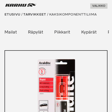
Suoraan
Karhu Pesis
VALIKKO
sisältöön
ETUSIVU
/
TARVIKKEET
/ KAKSIKOMPONENTTILIIMA
Mailat
Räpylät
Piikkarit
Kypärät
Pe