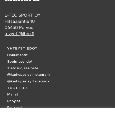
L-TEC SPORT OY
Hitsaajantie 10
06450
Porvoo
myynti@ltec.fi
YHTEYSTIEDOT
Dokumentit
Sopimusehdot
Tietosuojaseloste
@karhupesis / Instagram
@karhupesis / Facebook
TUOTTEET
Mailat
Räpylät
Pelikassit
Piikkarit