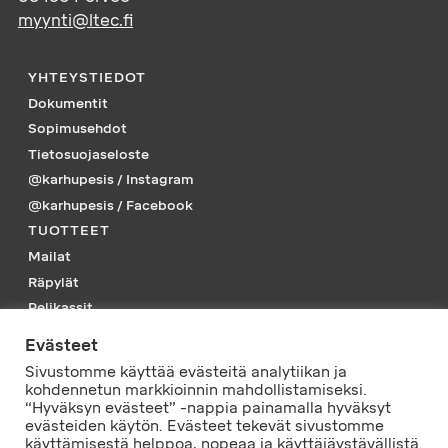
myynti@ltec.fi
YHTEYSTIEDOT
Dokumentit
Sopimusehdot
Tietosuojaseloste
@karhupesis / Instagram
@karhupesis / Facebook
TUOTTEET
Mailat
Räpylät
Pelikassit
Piikkarit
Evästeet
Tarvikkeet
Sivustomme käyttää evästeitä analytiikan ja
Vaatteet
kohdennetun markkioinnin mahdollistamiseksi.
“Hyväksyn evästeet” -nappia painamalla hyväksyt
PELISSÄ MUKANA
evästeiden käytön. Evästeet tekevät sivustomme
käyttämisestä helppoa, nopeaa ja käyttäjäystävällistä.