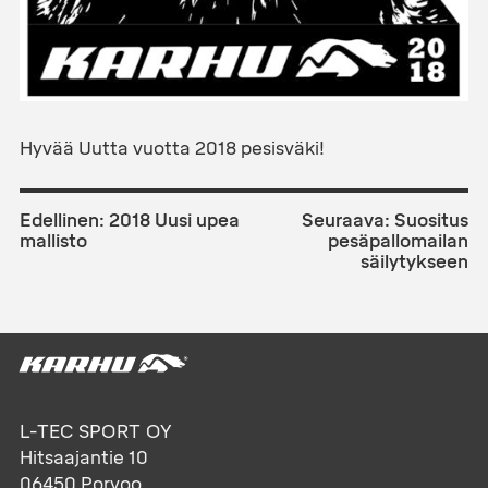
Hyvää Uutta vuotta 2018 pesisväki!
ARTIKKELIEN
SELAUS
Edellinen:
2018 Uusi upea
Seuraava:
Suositus
mallisto
pesäpallomailan
säilytykseen
L-TEC SPORT OY
Hitsaajantie 10
06450
Porvoo