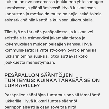
Lukkari on avainasemassa joukkueen yhteishengen
luomisessa ja ylläpitämisessä. Hyvä lukkari osaa
kannustaa ja motivoida muita pelaajia, sekä toimia
esimerkkinä niin kentällä kuin sen ulkopuolella.
Tiimityö on tärkeää pesäpallossa, ja lukkari voi
edistää sitä esimerkiksi jakamalla tietoa ja
kokemuksiaan muiden pelaajien kanssa. Hyvä
kommunikaatio ja yhteistyökyky ovat olennaisia
lukkarin ominaisuuksia, jotka auttavat koko
joukkuetta menestymään.
PESÄPALLON SÄÄNTÖJEN
TUNTEMUS: KUINKA TÄRKEÄÄ SE ON
LUKKARILLE?
Pesäpallon sääntöjen tuntemus on välttämätöntä
lukkarille. Hyvä lukkari tuntee säännöt
perinpohjaisesti ja osaa soveltaa niitä