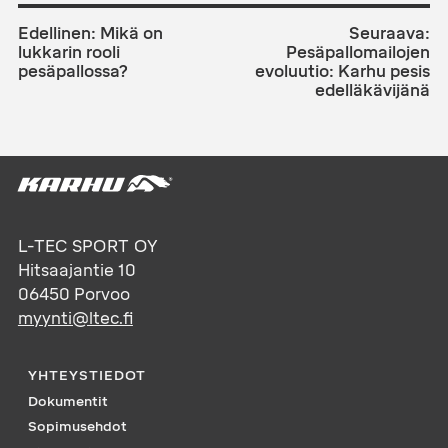
ARTIKKELIEN
SELAUS
Edellinen:
Mikä on
Seuraava:
lukkarin rooli
Pesäpallomailojen
pesäpallossa?
evoluutio: Karhu pesis
edelläkävijänä
L-TEC SPORT OY
Hitsaajantie 10
06450
Porvoo
myynti@ltec.fi
YHTEYSTIEDOT
Dokumentit
Sopimusehdot