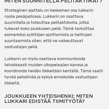
MITEN SUUNNITELLA PELITAKTIIKAT?
Strateginen ajattelu on keskeinen osa lukkarin
roolia pesäpallossa. Lukkarin on osattava
suunnitella ja toteuttaa pelitaktiikoita, jotka
tukevat koko joukkueen peliä. Tämä tarkoittaa
esimerkiksi syöttöjen ajoittamista ja heittojen
suuntaamista siten, että ne vaikeuttavat
vastustajan peliä.
Lukkarin on myös osattava kommunikoida
tehokkaasti muiden ulkopelaajien kanssa ja
koordinoida heidän liikkeitään kentällä. Tämä vaatii
hyvää pelisilmää ja kykyä ennakoida vastustajan
liikkeitä.
JOUKKUEEN YHTEISHENKI: MITEN
LUKKARI EDISTÄÄ TIIMITYÖTÄ?