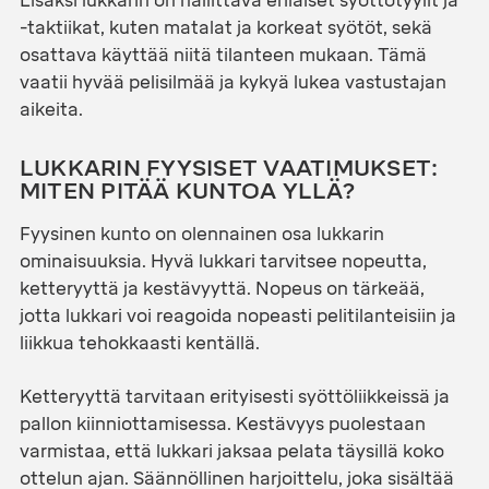
Lisäksi lukkarin on hallittava erilaiset syöttötyylit ja
-taktiikat, kuten matalat ja korkeat syötöt, sekä
osattava käyttää niitä tilanteen mukaan. Tämä
vaatii hyvää pelisilmää ja kykyä lukea vastustajan
aikeita.
LUKKARIN FYYSISET VAATIMUKSET:
MITEN PITÄÄ KUNTOA YLLÄ?
Fyysinen kunto on olennainen osa lukkarin
ominaisuuksia. Hyvä lukkari tarvitsee nopeutta,
ketteryyttä ja kestävyyttä. Nopeus on tärkeää,
jotta lukkari voi reagoida nopeasti pelitilanteisiin ja
liikkua tehokkaasti kentällä.
Ketteryyttä tarvitaan erityisesti syöttöliikkeissä ja
pallon kiinniottamisessa. Kestävyys puolestaan
varmistaa, että lukkari jaksaa pelata täysillä koko
ottelun ajan. Säännöllinen harjoittelu, joka sisältää