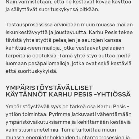
Näin varmistetaan, että ne kestävät kovaa käyttöä
ja säilyttävät suorituskykynsä pitkään.
Testausprosessissa arvioidaan muun muassa mailan
iskunkestävyyttä ja joustavuutta. Karhu Pesis tekee
tiivistä yhteistyötä pelaajien ja seurojen kanssa
kehittääkseen mailoja, jotka vastaavat pelaajien
tarpeita ja odotuksia. Tämä yhteistyö auttaa meitä
luomaan pesäpallomailoja, jotka ovat sekä kestäviä
että suorituskykyisiä.
YMPÄRISTÖYSTÄVÄLLISET
KÄYTÄNNÖT KARHU PESIS -YHTIÖSSÄ
Ympäristöystävällisyys on tärkeä osa Karhu Pesis -
yhtiön toimintaa. Pyrimme jatkuvasti vähentämään
ympäristövaikutuksiamme ja kehittämään kestäviä
valmistusmenetelmiä. Tämä tarkoittaa muun
muassa energiatehokkaiden tuotantoprosessien ja