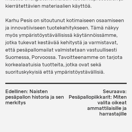
kierrätettävien materiaalien käyttöä.
Karhu Pesis on sitoutunut kotimaiseen osaamiseen
ja innovatiiviseen tuotekehitykseen. Tämä näkyy
myös ympäristöystävällisissä käytännöissämme,
jotka tukevat kestävää kehitystä ja varmistavat,
että pesäpallomailat valmistetaan vastuullisesti
Suomessa, Porvoossa. Tavoitteenamme on tarjota
korkealaatuisia tuotteita, jotka ovat sekä
suorituskykyisiä että ympäristöystävällisiä.
ARTIKKELIEN
SELAUS
Edellinen:
Naisten
Seuraava:
pesäpallon historia ja sen
Pesäpallopiikkarit: Miten
merkitys
valita oikeat
ammattilaisille ja
harrastajille