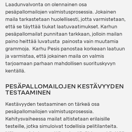
Laadunvalvonta on olennainen osa
pesäpallomailojen valmistusprosessia. Jokainen
maila tarkastetaan huolellisesti, jotta varmistetaan,
että se täyttää tiukat laatuvaatimukset. Karhun
pesäpallomailat punnitaan tarkkaan, jolloin mailan
paino heittää luvatusta painosta vain muutamia
grammoja. Karhu Pesis panostaa korkeaan laatuun
ja varmistaa, että jokainen maila on valmis
tarjoamaan parhaan mahdollisen suorituskyvyn
kentällä.
PESÄPALLOMAILOJEN KESTÄVYYDEN
TESTAAMINEN
Kestävyyden testaaminen on tärkeä osa
pesäpallomailojen valmistusprosessia.
Kehitysvaiheessa mailat altistetaan erilaisille
testeille, jotka simuloivat todellisia pelitilanteita.