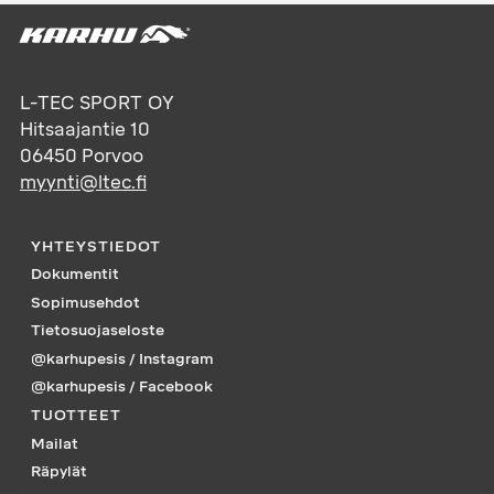
L-TEC SPORT OY
Hitsaajantie 10
06450
Porvoo
myynti@ltec.fi
YHTEYSTIEDOT
Dokumentit
Sopimusehdot
Tietosuojaseloste
@karhupesis / Instagram
@karhupesis / Facebook
TUOTTEET
Mailat
Räpylät