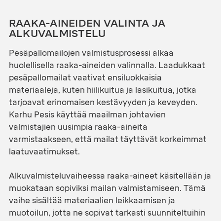
RAAKA-AINEIDEN VALINTA JA
ALKUVALMISTELU
Pesäpallomailojen valmistusprosessi alkaa
huolellisella raaka-aineiden valinnalla. Laadukkaat
pesäpallomailat vaativat ensiluokkaisia
materiaaleja, kuten hiilikuitua ja lasikuitua, jotka
tarjoavat erinomaisen kestävyyden ja keveyden.
Karhu Pesis käyttää maailman johtavien
valmistajien uusimpia raaka-aineita
varmistaakseen, että mailat täyttävät korkeimmat
laatuvaatimukset.
Alkuvalmisteluvaiheessa raaka-aineet käsitellään ja
muokataan sopiviksi mailan valmistamiseen. Tämä
vaihe sisältää materiaalien leikkaamisen ja
muotoilun, jotta ne sopivat tarkasti suunniteltuihin