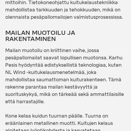
mittoihin. Tietokoneohjattu kuitukelaustekniikka
mahdollistaa tarkkuuden ja tehokkuuden, mikä on
olennaista pesäpallomailojen valmistusprosessissa.
MAILAN MUOTOILU JA
RAKENTAMINEN
Mailan muotoilu on kriittinen vaihe, jossa
pesäpallomailat saavat lopullisen muotonsa. Karhu
Pesis hyödyntää edistyksellistä teknologiaa, kuten
NL Wind -kuitukelausmenetelmää, joka
mahdollistaa saumattoman kuiturakenteen. Tämä
rakenne parantaa mailan kestävyyttä ja
suorituskykyä, mikä on tärkeää sekä ammattilaisille
että harrastajille.
Kone kelaa kuidun tuurnan päälle. Tuurna on
eräänlainen metallinen muotti. Kuitujen kelaus
aloitetaan lyöntikohdasta ja kasvatetaan