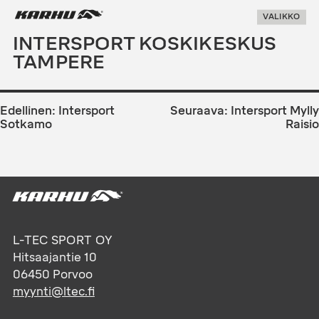
Suoraan
Karhu Pesis
VALIKKO
sisältöön
INTERSPORT KOSKIKESKUS
TAMPERE
ARTIKKELIEN
SELAUS
Edellinen:
Intersport
Seuraava:
Intersport Mylly
Sotkamo
Raisio
L-TEC SPORT OY
Hitsaajantie 10
06450
Porvoo
myynti@ltec.fi