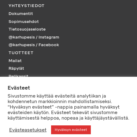
YHTEYSTIEDOT
Dokumentit
Sopimusehdot
Tietosuojaseloste
@karhupesis / Instagram
@karhupesis / Facebook
TUOTTEET
Mailat
Räpylät
Pelikassit
Piikkarit
Evästeet
Tarvikkeet
Sivustomme käyttää evästeitä analytiikan ja
Vaatteet
kohdennetun markkioinnin mahdollistamiseksi.
“Hyväksyn evästeet” -nappia painamalla hyväksyt
PELISSÄ MUKANA
evästeiden käytön. Evästeet tekevät sivustomme
käyttämisestä helppoa, nopeaa ja käyttäjäystävällistä.
© L-Tec Sport Oy
Evästeasetukset
Hyväksyn evästeet