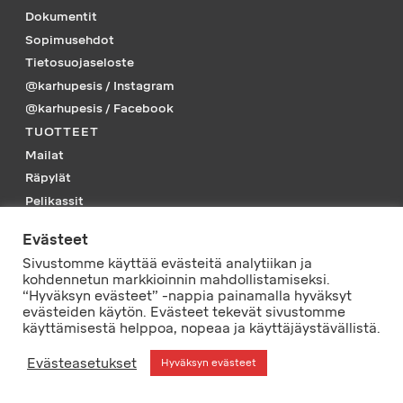
Dokumentit
Sopimusehdot
Tietosuojaseloste
@karhupesis / Instagram
@karhupesis / Facebook
TUOTTEET
Mailat
Räpylät
Pelikassit
Piikkarit
Evästeet
Tarvikkeet
Sivustomme käyttää evästeitä analytiikan ja
Vaatteet
kohdennetun markkioinnin mahdollistamiseksi.
PELISSÄ MUKANA
“Hyväksyn evästeet” -nappia painamalla hyväksyt
evästeiden käytön. Evästeet tekevät sivustomme
käyttämisestä helppoa, nopeaa ja käyttäjäystävällistä.
© L-Tec Sport Oy
Evästeasetukset
Hyväksyn evästeet