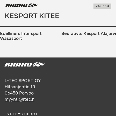
Suoraan
Karhu Pesis
VALIKKO
sisältöön
KESPORT KITEE
ARTIKKELIEN
SELAUS
Edellinen:
Intersport
Seuraava:
Kesport Alajärvi
Wasasport
L-TEC SPORT OY
Hitsaajantie 10
06450
Porvoo
myynti@ltec.fi
YHTEYSTIEDOT