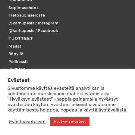
Sopimusehdot
Tietosuojaseloste
@karhupesis / Instagram
@karhupesis / Facebook
TUOTTEET
Mailat
Räpylät
Pelikassit
Piikkarit
Tarvikkeet
Evästeet
Vaatteet
Sivustomme käyttää evästeitä analytiikan ja
PELISSÄ MUKANA
kohdennetun markkioinnin mahdollistamiseksi.
“Hyväksyn evästeet” -nappia painamalla hyväksyt
evästeiden käytön. Evästeet tekevät sivustomme
© L-Tec Sport Oy
käyttämisestä helppoa, nopeaa ja käyttäjäystävällistä.
Evästeasetukset
Hyväksyn evästeet