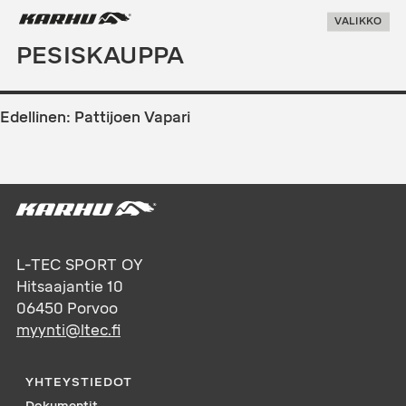
Suoraan
Karhu Pesis
VALIKKO
sisältöön
PESISKAUPPA
ARTIKKELIEN
SELAUS
Edellinen:
Pattijoen Vapari
L-TEC SPORT OY
Hitsaajantie 10
06450
Porvoo
myynti@ltec.fi
YHTEYSTIEDOT
Dokumentit