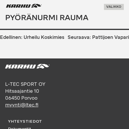
Suoraan
Karhu Pesis
VALIKKO
sisältöön
PYÖRÄNURMI RAUMA
ARTIKKELIEN
SELAUS
Edellinen:
Urheilu Koskimies
Seuraava:
Pattijoen Vapari
L-TEC SPORT OY
Hitsaajantie 10
06450
Porvoo
myynti@ltec.fi
YHTEYSTIEDOT
Dokumentit