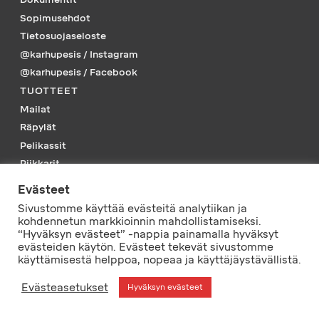
Sopimusehdot
Tietosuojaseloste
@karhupesis / Instagram
@karhupesis / Facebook
TUOTTEET
Mailat
Räpylät
Pelikassit
Piikkarit
Tarvikkeet
Evästeet
Vaatteet
Sivustomme käyttää evästeitä analytiikan ja
PELISSÄ MUKANA
kohdennetun markkioinnin mahdollistamiseksi.
“Hyväksyn evästeet” -nappia painamalla hyväksyt
evästeiden käytön. Evästeet tekevät sivustomme
© L-Tec Sport Oy
käyttämisestä helppoa, nopeaa ja käyttäjäystävällistä.
Evästeasetukset
Hyväksyn evästeet