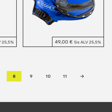
49,00
€
V 25,5%
Sis ALV 25,5%
8
9
10
11
→