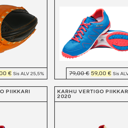
uperäinen
Nykyinen
Alkuperäinen
Nykyi
,00
€
79,00
€
59,00
€
Sis ALV 25,5%
Sis AL
a
hinta
hinta
hinta
on:
oli:
on:
O PIIKKARI
KARHU VERTIGO PIIKKAR
2020
00 €.
179,00 €.
79,00 €.
59,00 