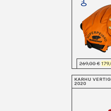
Alk
269,00
€
179
hint
oli:
KARHU VERTIG
2020
269,