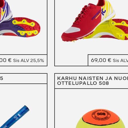
,00
€
69,00
€
Sis ALV 25,5%
Sis AL
5
KARHU NAISTEN JA NUO
OTTELUPALLO 508