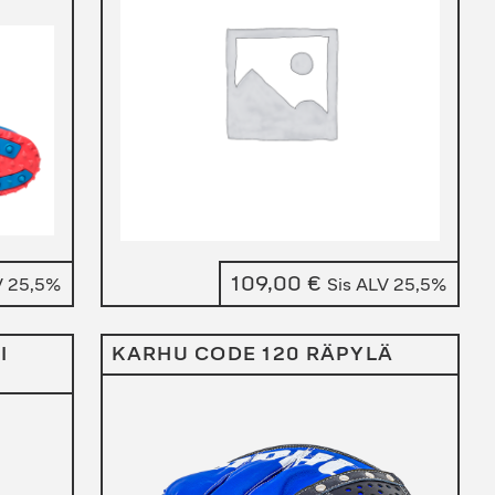
nen
109,00
€
V 25,5%
Sis ALV 25,5%
I
KARHU CODE 120 RÄPYLÄ
€.