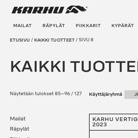
Suoraan
Karhu Pesis
sisältöön
MAILAT
RÄPYLÄT
PIIKKARIT
KYPÄRÄT
ETUSIVU
/
KAIKKI TUOTTEET
/ SIVU 8
KAIKKI TUOTTE
Sorted
Näytetään tulokset 85–96 / 127
J
by
latest
Mailat
KARHU VERTIG
2023
Räpylät