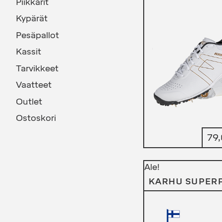
Piikkarit
Kypärät
Pesäpallot
Kassit
Tarvikkeet
Vaatteet
Outlet
Ostoskori
79
Ale!
KARHU SUPER