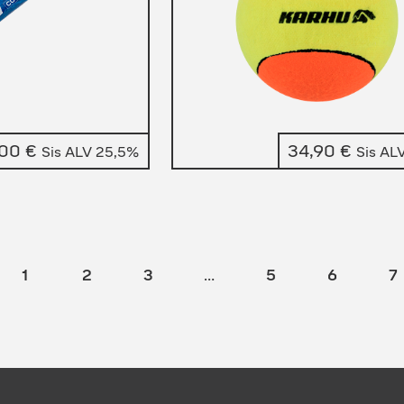
,00
€
34,90
€
Sis ALV 25,5%
Sis AL
1
2
3
…
5
6
7