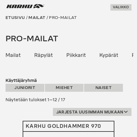
Suoraan
Karhu Pesis
VALIKKO
sisältöön
ETUSIVU
/
MAILAT
/ PRO-MAILAT
PRO-MAILAT
Mailat
Räpylät
Piikkarit
Kypärät
Pe
JUNIORIT
MIEHET
NAISET
Sorted
Näytetään tulokset 1–12 / 17
by
latest
KARHU GOLDHAMMER 970