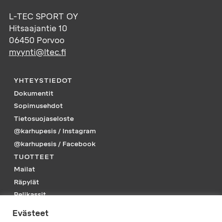
L-TEC SPORT OY
Hitsaajantie 10
06450
Porvoo
myynti@ltec.fi
YHTEYSTIEDOT
Dokumentit
Sopimusehdot
Tietosuojaseloste
@karhupesis / Instagram
@karhupesis / Facebook
TUOTTEET
Mailat
Räpylät
Pelikassit
Piikkarit
Evästeet
Tarvikkeet