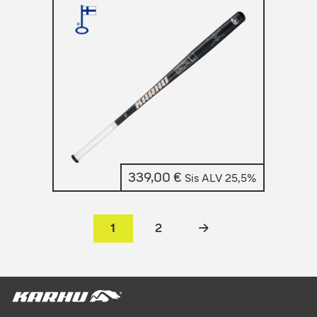
339,00
€
Sis ALV 25,5%
1
2
→