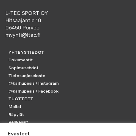
L-TEC SPORT OY
Hitsaajantie 10
06450
Porvoo
myynti@ltec.fi
YHTEYSTIEDOT
Dokumentit
Sopimusehdot
Tietosuojaseloste
@karhupesis / Instagram
@karhupesis / Facebook
TUOTTEET
Mailat
Räpylät
Pelikassit
Piikkarit
Evästeet