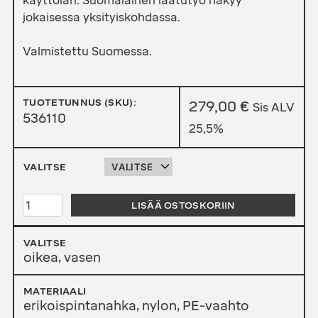
käyttöiän. Suomalainen laatutyö näkyy
jokaisessa yksityiskohdassa.
Valmistettu Suomessa.
TUOTETUNNUS (SKU):
279,00
€
Sis ALV
536110
25,5%
VALITSE
KARHU
LISÄÄ OSTOSKORIIN
FLITE
RÄPYLÄ
MÄÄRÄ
VALITSE
oikea, vasen
MATERIAALI
erikoispintanahka, nylon, PE-vaahto