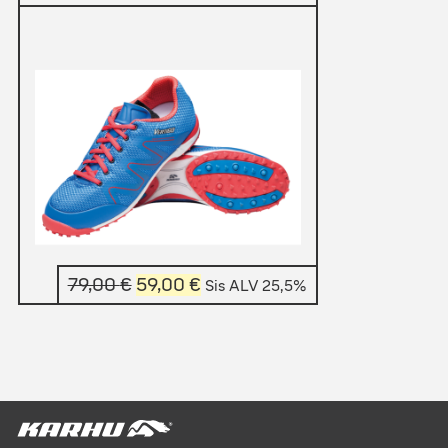
Alkuperäinen
Nykyinen
79,00
€
59,00
€
Sis ALV 25,5%
hinta
hinta
oli:
on:
79,00 €.
59,00 €.