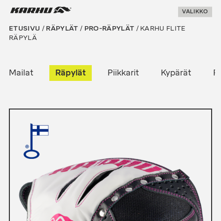
Suoraan
Karhu Pesis
VALIKKO
sisältöön
ETUSIVU
/
RÄPYLÄT
/
PRO-RÄPYLÄT
/ KARHU FLITE
RÄPYLÄ
Mailat
Räpylät
Piikkarit
Kypärät
P