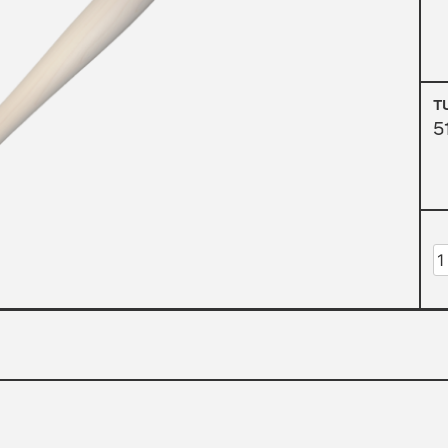
T
5
K
M
M