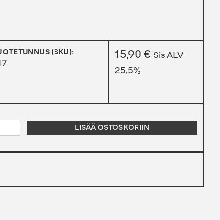
UOTETUNNUS (SKU):
15,90
€
Sis ALV
17
25,5%
ARHU
LISÄÄ OSTOSKORIIN
INIMAILA
ÄÄRÄ