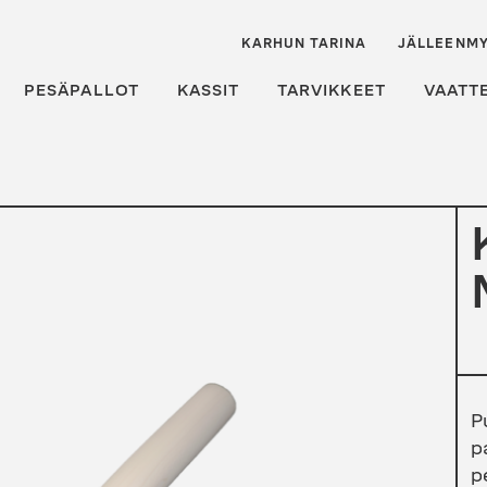
KARHUN TARINA
JÄLLEENMY
PESÄPALLOT
KASSIT
TARVIKKEET
VAATT
P
p
p