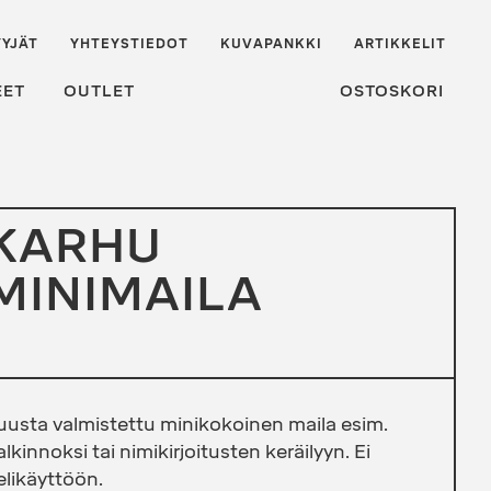
YJÄT
YHTEYSTIEDOT
KUVAPANKKI
ARTIKKELIT
EET
OUTLET
OSTOSKORI
KARHU
MINIMAILA
uusta valmistettu minikokoinen maila esim.
alkinnoksi tai nimikirjoitusten keräilyyn. Ei
elikäyttöön.