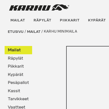
Suoraan
Karhu Pesis
sisältöön
MAILAT
RÄPYLÄT
PIIKKARIT
KYPÄRÄT
ETUSIVU
/
MAILAT
/ KARHU MINIMAILA
Mailat
Räpylät
Piikkarit
Kypärät
Pesäpallot
Kassit
Tarvikkeet
Vaatteet