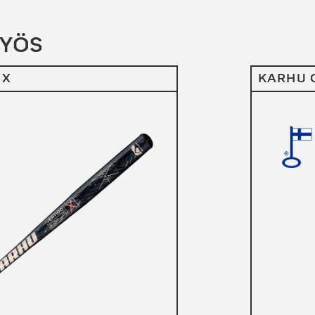
MYÖS
 X
KARHU 