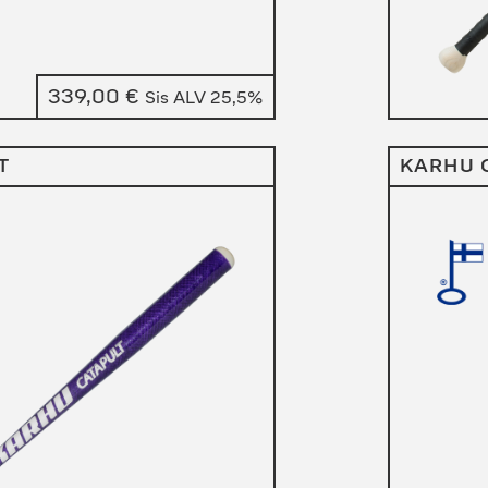
339,00
€
Sis ALV 25,5%
T
KARHU 