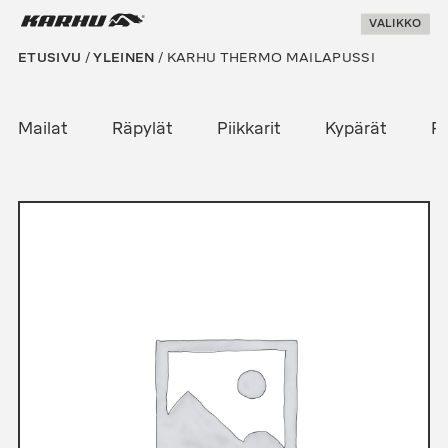
Suoraan
Karhu Pesis
VALIKKO
sisältöön
ETUSIVU
/
YLEINEN
/ KARHU THERMO MAILAPUSSI
Mailat
Räpylät
Piikkarit
Kypärät
Pe