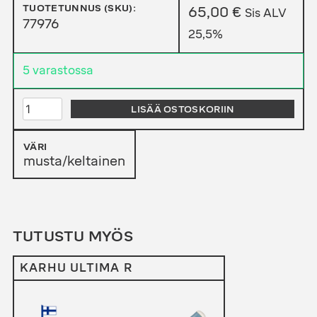
TUOTETUNNUS (SKU):
65,00
€
Sis ALV
77976
25,5%
5 varastossa
KARHU
LISÄÄ OSTOSKORIIN
THERMO
MAILAPUSSI
MÄÄRÄ
VÄRI
musta/keltainen
TUTUSTU MYÖS
KARHU ULTIMA R