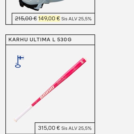
Alkuperäinen
Nykyinen
215,00
€
149,00
€
Sis ALV 25,5%
hinta
hinta
oli:
on:
KARHU ULTIMA L 530G
215,00 €.
149,00 €.
315,00
€
Sis ALV 25,5%