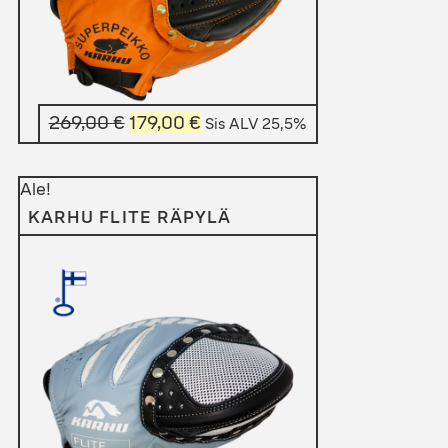
Alkuperäinen
Nykyinen
269,00
€
179,00
€
Sis ALV 25,5%
hinta
hinta
oli:
on:
Ale!
269,00 €.
179,00 €.
KARHU FLITE RÄPYLÄ