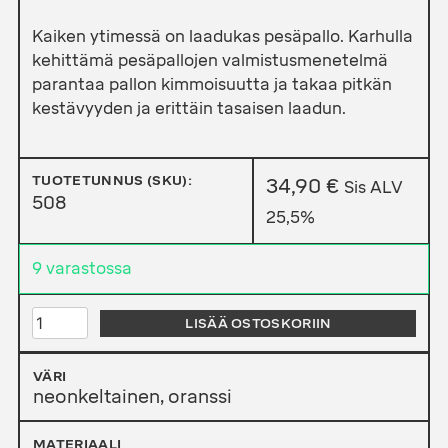
Kaiken ytimessä on laadukas pesäpallo. Karhulla
kehittämä pesäpallojen valmistusmenetelmä
parantaa pallon kimmoisuutta ja takaa pitkän
kestävyyden ja erittäin tasaisen laadun.
TUOTETUNNUS (SKU):
34,90
€
Sis ALV
508
25,5%
9 varastossa
KARHU
LISÄÄ OSTOSKORIIN
NAISTEN
JA
NUORTEN
VÄRI
OTTELUPALLO
neonkeltainen, oranssi
508
MÄÄRÄ
MATERIAALI