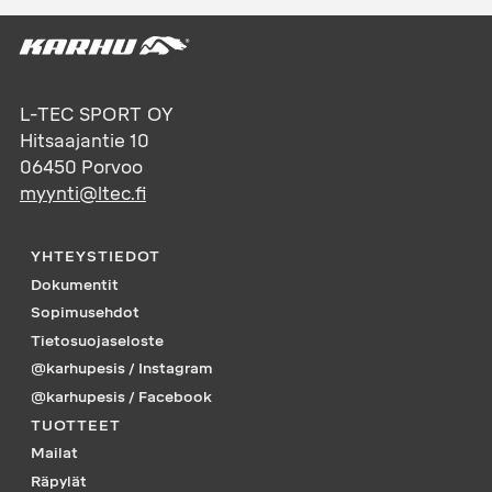
L-TEC SPORT OY
Hitsaajantie 10
06450
Porvoo
myynti@ltec.fi
YHTEYSTIEDOT
Dokumentit
Sopimusehdot
Tietosuojaseloste
@karhupesis / Instagram
@karhupesis / Facebook
TUOTTEET
Mailat
Räpylät