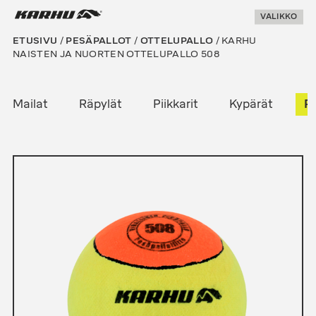
Suoraan
Karhu Pesis
VALIKKO
sisältöön
ETUSIVU
/
PESÄPALLOT
/
OTTELUPALLO
/ KARHU
NAISTEN JA NUORTEN OTTELUPALLO 508
Mailat
Räpylät
Piikkarit
Kypärät
P