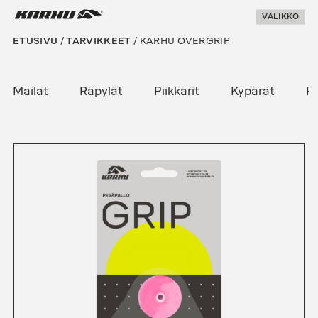
Suoraan
Karhu Pesis
VALIKKO
sisältöön
ETUSIVU
/
TARVIKKEET
/ KARHU OVERGRIP
Mailat
Räpylät
Piikkarit
Kypärät
Pe