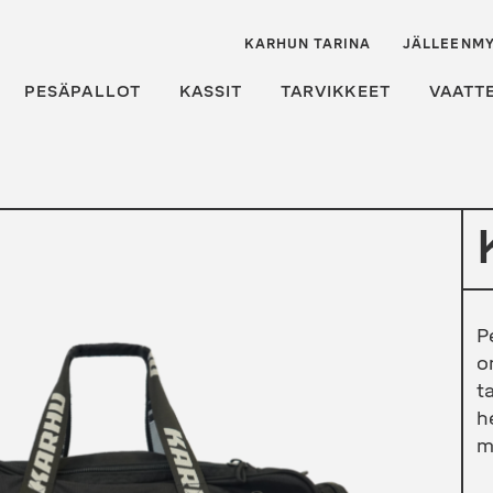
KARHUN TARINA
JÄLLEENMY
PESÄPALLOT
KASSIT
TARVIKKEET
VAATT
P
o
t
h
ma