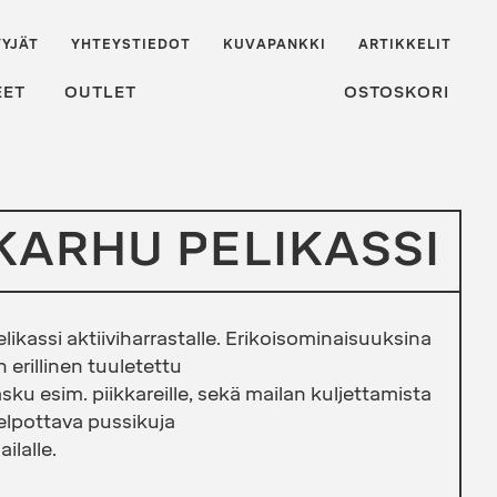
YJÄT
YHTEYSTIEDOT
KUVAPANKKI
ARTIKKELIT
EET
OUTLET
OSTOSKORI
KARHU PELIKASSI
elikassi aktiiviharrastalle. Erikoisominaisuuksina
n erillinen tuuletettu
asku esim. piikkareille, sekä mailan kuljettamista
elpottava pussikuja
ilalle.