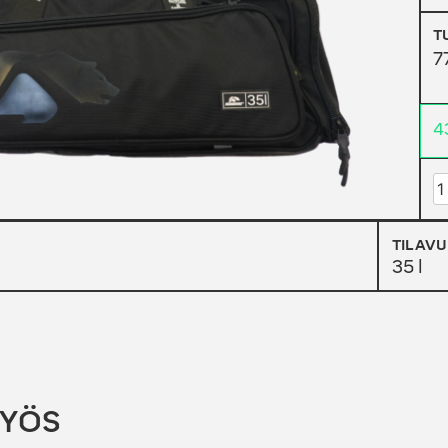
T
7
4
K
P
M
TILAV
35 l
MYÖS