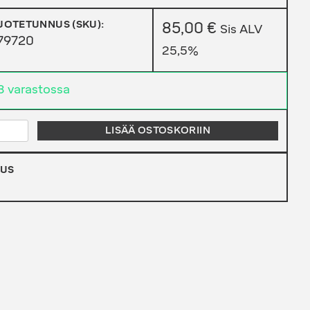
UOTETUNNUS (SKU):
85,00
€
Sis ALV
79720
25,5%
3 varastossa
ARHU
LISÄÄ OSTOSKORIIN
ELIKASSI
ÄÄRÄ
UUS