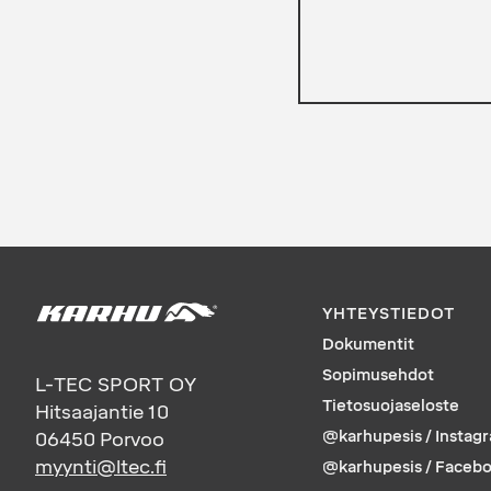
YHTEYSTIEDOT
Dokumentit
Sopimusehdot
L-TEC SPORT OY
Tietosuojaseloste
Hitsaajantie 10
@karhupesis / Instag
06450
Porvoo
myynti@ltec.fi
@karhupesis / Faceb