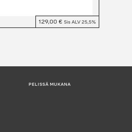
129,00
€
Sis ALV 25,5%
PELISSÄ MUKANA