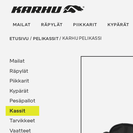
Suoraan
Karhu Pesis
sisältöön
MAILAT
RÄPYLÄT
PIIKKARIT
KYPÄRÄT
ETUSIVU
/
PELIKASSIT
/ KARHU PELIKASSI
Mailat
Räpylät
Piikkarit
Kypärät
Pesäpallot
Kassit
Tarvikkeet
Vaatteet