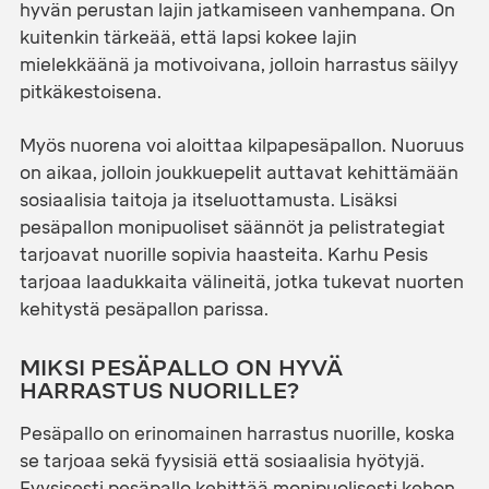
hyvän perustan lajin jatkamiseen vanhempana. On
kuitenkin tärkeää, että lapsi kokee lajin
mielekkäänä ja motivoivana, jolloin harrastus säilyy
pitkäkestoisena.
Myös nuorena voi aloittaa kilpapesäpallon. Nuoruus
on aikaa, jolloin joukkuepelit auttavat kehittämään
sosiaalisia taitoja ja itseluottamusta. Lisäksi
pesäpallon monipuoliset säännöt ja pelistrategiat
tarjoavat nuorille sopivia haasteita. Karhu Pesis
tarjoaa laadukkaita välineitä, jotka tukevat nuorten
kehitystä pesäpallon parissa.
MIKSI PESÄPALLO ON HYVÄ
HARRASTUS NUORILLE?
Pesäpallo on erinomainen harrastus nuorille, koska
se tarjoaa sekä fyysisiä että sosiaalisia hyötyjä.
Fyysisesti pesäpallo kehittää monipuolisesti kehon