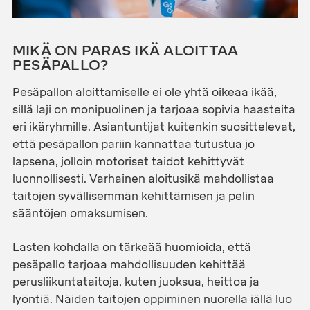
MIKÄ ON PARAS IKÄ ALOITTAA
PESÄPALLO?
Pesäpallon aloittamiselle ei ole yhtä oikeaa ikää,
sillä laji on monipuolinen ja tarjoaa sopivia haasteita
eri ikäryhmille. Asiantuntijat kuitenkin suosittelevat,
että pesäpallon pariin kannattaa tutustua jo
lapsena, jolloin motoriset taidot kehittyvät
luonnollisesti. Varhainen aloitusikä mahdollistaa
taitojen syvällisemmän kehittämisen ja pelin
sääntöjen omaksumisen.
Lasten kohdalla on tärkeää huomioida, että
pesäpallo tarjoaa mahdollisuuden kehittää
perusliikuntataitoja, kuten juoksua, heittoa ja
lyöntiä. Näiden taitojen oppiminen nuorella iällä luo