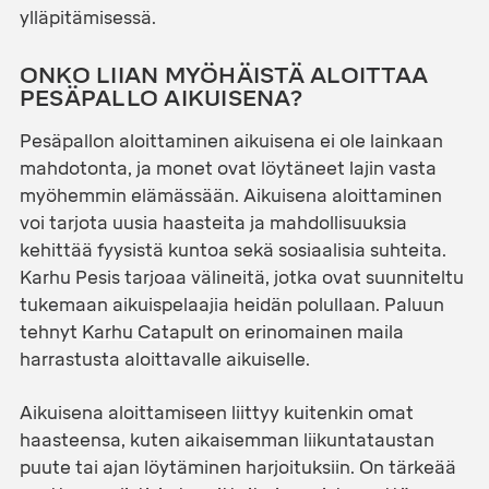
ylläpitämisessä.
ONKO LIIAN MYÖHÄISTÄ ALOITTAA
PESÄPALLO AIKUISENA?
Pesäpallon aloittaminen aikuisena ei ole lainkaan
mahdotonta, ja monet ovat löytäneet lajin vasta
myöhemmin elämässään. Aikuisena aloittaminen
voi tarjota uusia haasteita ja mahdollisuuksia
kehittää fyysistä kuntoa sekä sosiaalisia suhteita.
Karhu Pesis tarjoaa välineitä, jotka ovat suunniteltu
tukemaan aikuispelaajia heidän polullaan. Paluun
tehnyt
Karhu Catapult
on erinomainen maila
harrastusta aloittavalle aikuiselle.
Aikuisena aloittamiseen liittyy kuitenkin omat
haasteensa, kuten aikaisemman liikuntataustan
puute tai ajan löytäminen harjoituksiin. On tärkeää