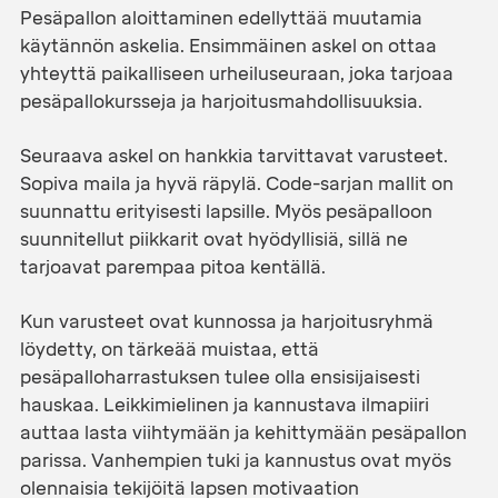
Pesäpallon aloittaminen edellyttää muutamia
käytännön askelia. Ensimmäinen askel on ottaa
yhteyttä paikalliseen urheiluseuraan, joka tarjoaa
pesäpallokursseja ja harjoitusmahdollisuuksia.
Seuraava askel on hankkia tarvittavat varusteet.
Sopiva maila ja hyvä räpylä. Code-sarjan mallit on
suunnattu erityisesti lapsille. Myös pesäpalloon
suunnitellut piikkarit ovat hyödyllisiä, sillä ne
tarjoavat parempaa pitoa kentällä.
Kun varusteet ovat kunnossa ja harjoitusryhmä
löydetty, on tärkeää muistaa, että
pesäpalloharrastuksen tulee olla ensisijaisesti
hauskaa. Leikkimielinen ja kannustava ilmapiiri
auttaa lasta viihtymään ja kehittymään pesäpallon
parissa. Vanhempien tuki ja kannustus ovat myös
olennaisia tekijöitä lapsen motivaation