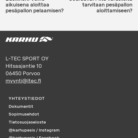
aikuisena aloittaa
tarvitaan pesäpallon
pesäpallon pelaamisen?
aloittamiseen?
L-TEC SPORT OY
Hitsaajantie 10
06450
Porvoo
myynti@ltec.fi
YHTEYSTIEDOT
Dokumentit
Sopimusehdot
Tietosuojaseloste
@karhupesis / Instagram
@karhupesis / Facebook