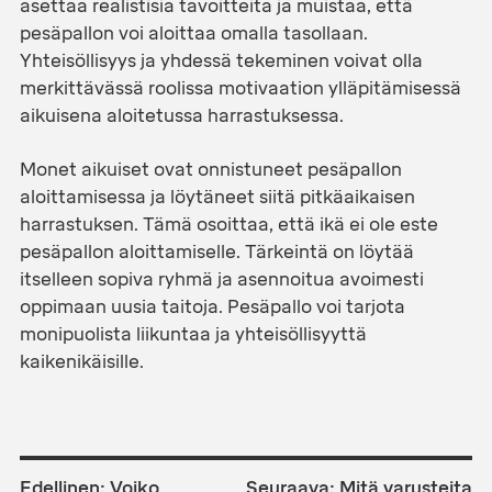
asettaa realistisia tavoitteita ja muistaa, että
pesäpallon voi aloittaa omalla tasollaan.
Yhteisöllisyys ja yhdessä tekeminen voivat olla
merkittävässä roolissa motivaation ylläpitämisessä
aikuisena aloitetussa harrastuksessa.
Monet aikuiset ovat onnistuneet pesäpallon
aloittamisessa ja löytäneet siitä pitkäaikaisen
harrastuksen. Tämä osoittaa, että ikä ei ole este
pesäpallon aloittamiselle. Tärkeintä on löytää
itselleen sopiva ryhmä ja asennoitua avoimesti
oppimaan uusia taitoja. Pesäpallo voi tarjota
monipuolista liikuntaa ja yhteisöllisyyttä
kaikenikäisille.
ARTIKKELIEN
SELAUS
Edellinen:
Voiko
Seuraava:
Mitä varusteita