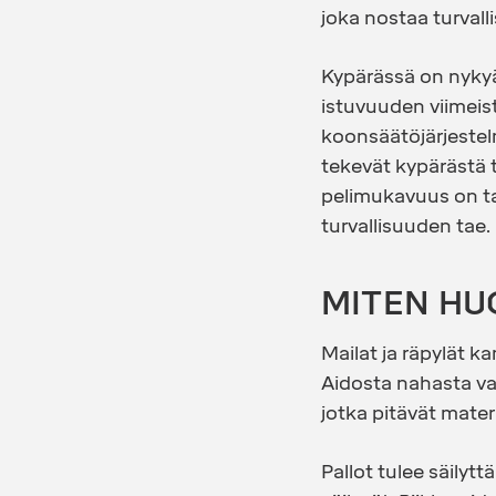
joka nostaa turvall
Kypärässä on nykyä
istuvuuden viimeist
koonsäätöjärjestel
tekevät kypärästä tu
pelimukavuus on t
turvallisuuden tae.
MITEN HU
Mailat ja räpylät k
Aidosta nahasta valm
jotka pitävät mate
Pallot tulee säilyt