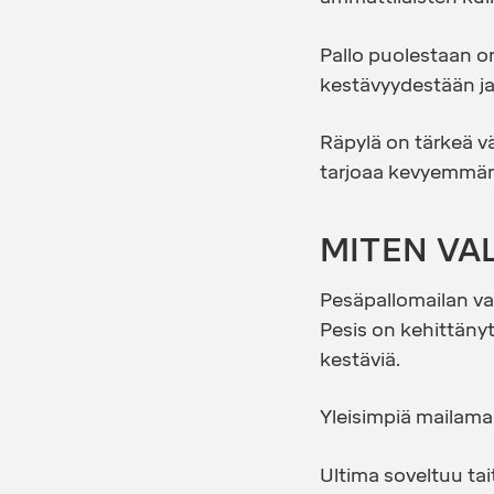
Pallo
puolestaan on
kestävyydestään j
Räpylä on tärkeä vä
tarjoaa kevyemmän 
MITEN VA
Pesäpallomailan val
Pesis on kehittänyt
kestäviä.
Yleisimpiä mailamall
Ultima soveltuu tait