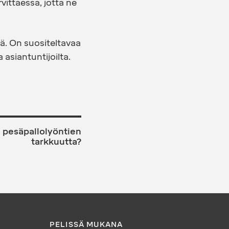
rvittaessa, jotta ne
ä. On suositeltavaa
asiantuntijoilta.
 pesäpallolyöntien
tarkkuutta?
PELISSÄ MUKANA