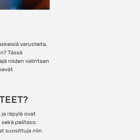
skeisiä varusteita.
un? Tässä
jä niiden valintaan
ekevät
TEET?
ja räpylä ovat
 sekä pelitaso.
at suosittuja niin