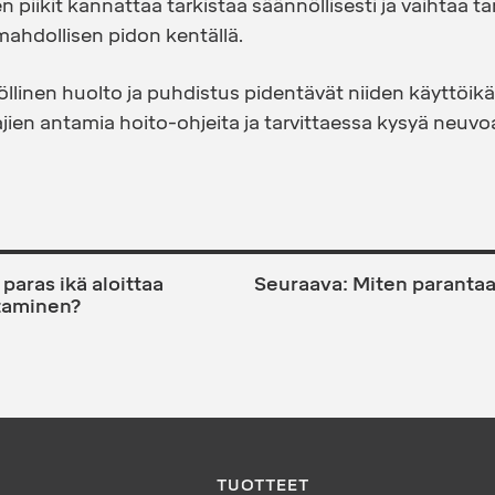
en piikit kannattaa tarkistaa säännöllisesti ja vaihtaa ta
mahdollisen pidon kentällä.
llinen huolto ja puhdistus pidentävät niiden käyttöikä
ien antamia hoito-ohjeita ja tarvittaessa kysyä neuvoa 
IEN
paras ikä aloittaa
Seuraava:
Miten parantaa
taminen?
TUOTTEET