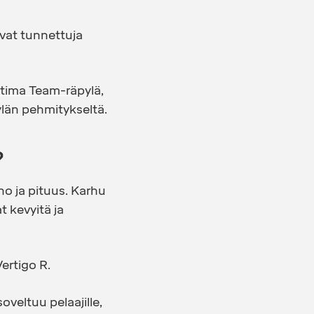
vat tunnettuja
tima Team-räpylä
,
län pehmitykseltä.
?
no ja pituus. Karhu
t kevyitä ja
Vertigo R.
oveltuu pelaajille,