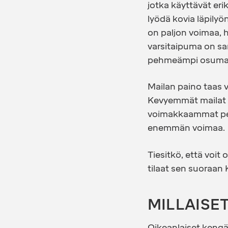
jotka käyttävät eri
lyödä kovia läpilyön
on paljon voimaa, h
varsitaipuma on sa
pehmeämpi osumako
Mailan paino taas v
Kevyemmät mailat s
voimakkaammat pela
enemmän voimaa.
Tiesitkö, että voit
tilaat sen suoraan K
MILLAISE
Oikeanlaiset kengä