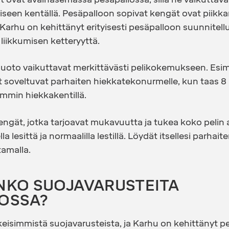
miseen kentällä. Pesäpalloon sopivat kengät ovat piikkar
 Karhu on kehittänyt erityisesti pesäpalloon suunnitellut
 liikkumisen ketteryyttä.
 muoto vaikuttavat merkittävästi pelikokemukseen. Esi
kit soveltuvat parhaiten hiekkatekonurmelle, kun taas
emmin hiekkakentillä.
engät, jotka tarjoavat mukavuutta ja tukea koko pelin 
la lesittä ja normaalilla lestillä. Löydät itsellesi parhait
tamalla.
NKO SUOJAVARUSTEITA
OSSA?
eisimmistä suojavarusteista, ja Karhu on kehittänyt p