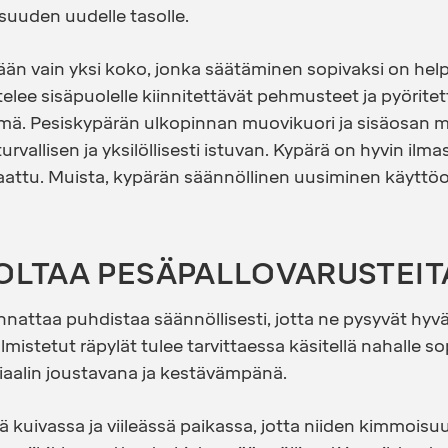
isuuden uudelle tasolle.
än vain yksi koko, jonka säätäminen sopivaksi on hel
elee sisäpuolelle kiinnitettävät pehmusteet ja pyörite
mä. Pesiskypärän ulkopinnan muovikuori ja sisäosan m
rvallisen ja yksilöllisesti istuvan. Kypärä on hyvin ilma
aattu. Muista, kypärän säännöllinen uusiminen käytt
OLTAA PESÄPALLOVARUSTEIT
annattaa puhdistaa säännöllisesti, jotta ne pysyvät hy
istetut räpylät tulee tarvittaessa käsitellä nahalle sopi
riaalin joustavana ja kestävämpänä.
tää kuivassa ja viileässä paikassa, jotta niiden kimmoisu