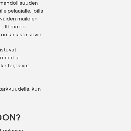
n mahdollisuuden
 pelaajalle, joilla
 Näiden mailojen
 Ultima on
n kaikista kovin.
istuvat.
emmat ja
ka tarjoavat
tarkkuudella, kun
OON?
t pelaajan