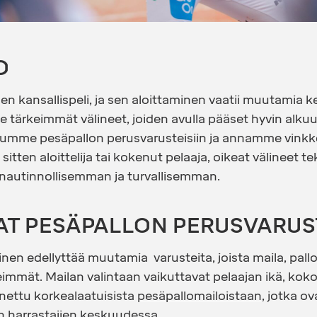
O
 kansallispeli, ja sen aloittaminen vaatii muutamia ke
e tärkeimmät välineet, joiden avulla pääset hyvin alku
dumme pesäpallon perusvarusteisiin ja annamme vinkke
a sitten aloittelija tai kokenut pelaaja, oikeat välineet t
nautinnollisemman ja turvallisemman.
AT PESÄPALLON PERUSVARUS
en edellyttää muutamia varusteita, joista maila, pallo 
mmät. Mailan valintaan vaikuttavat pelaajan ikä, koko
nettu korkealaatuisista
pesäpallomailoistaan
, jotka ov
n harrastajien keskuudessa.