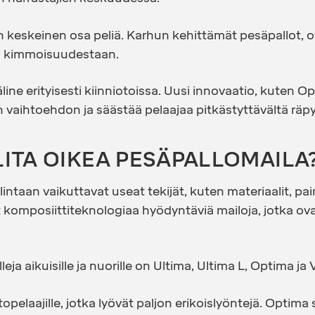
 keskeinen osa peliä. Karhun kehittämät pesäpallot, o
a kimmoisuudestaan.
line erityisesti kiinniotoissa. Uusi innovaatio, kuten
Op
vaihtoehdon ja säästää pelaajaa pitkästyttävältä räpy
LITA OIKEA PESÄPALLOMAILA
intaan vaikuttavat useat tekijät, kuten materiaalit, pai
 komposiittiteknologiaa hyödyntäviä mailoja, jotka ova
eja aikuisille ja nuorille on Ultima, Ultima L, Optima ja 
opelaajille, jotka lyövät paljon erikoislyöntejä. Optima s