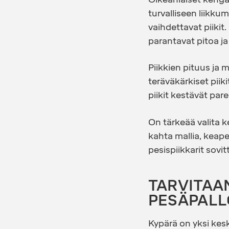
turvalliseen liikku
vaihdettavat piikit.
parantavat pitoa ja
Piikkien pituus ja
teräväkärkiset pii
piikit kestävät par
On tärkeää valita k
kahta mallia, keapel
pesispiikkarit sovit
TARVITAA
PESÄPALL
Kypärä
on yksi kesk