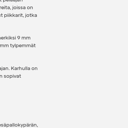
eita, joissa on
 piikkarit, jotka
merkiksi 9 mm
 8 mm tylpemmät
ajan. Karhulla on
en sopivat
esäpallokypärän,