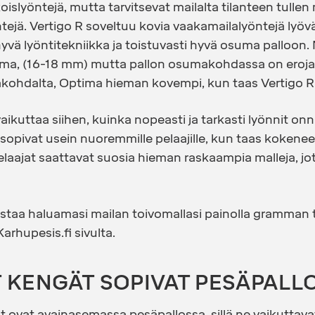
koislyöntejä, mutta tarvitsevat
maila
lta tilanteen tulle
tejä. Vertigo R soveltuu kovia vaakamailalyöntejä lyövälle
yvä lyöntitekniikka ja toistuvasti hyvä osuma palloon.
ma, (16-18 mm) mutta pallon osumakohdassa on eroja.
hdalta, Optima hieman kovempi, kun taas Vertigo R o
aikuttaa siihen, kuinka nopeasti ja tarkasti lyönnit onn
opivat usein nuoremmille pelaajille, kun taas kokene
ajat saattavat suosia hieman raskaampia malleja, jot
 ostaa haluamasi mailan toivomallasi painolla gramman 
arhupesis.fi sivulta.
T KENGÄT SOPIVAT PESÄPALL
t ovat avainasemassa pesäpallossa, sillä ne vaikuttava