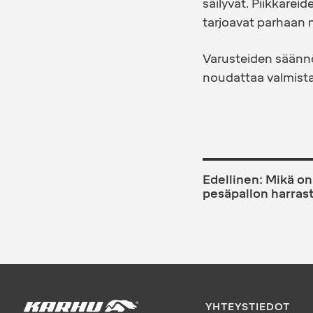
säilyvät. Piikkareid
tarjoavat parhaan 
Varusteiden säännö
noudattaa valmistaj
ARTIKKEL
Edellinen:
Mikä on 
SELAUS
pesäpallon harras
YHTEYSTIEDOT