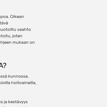
ppoa. Oikean
ttävä
uotoiltu vaahto
stoitu, joten
öohjeen mukaan on
A?
vässä kunnossa.
villa hoitoaineilla,
us ja kestävyys