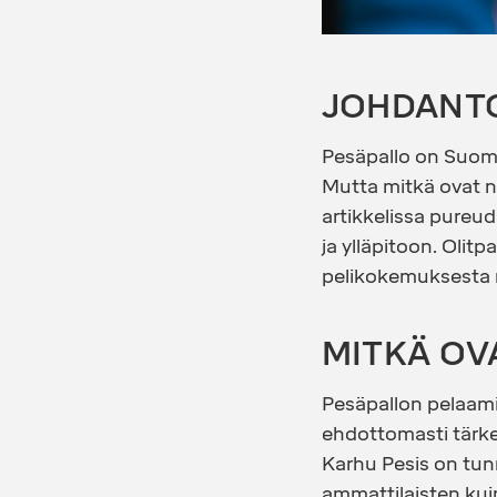
JOHDANT
Pesäpallo on Suomen
Mutta mitkä ovat n
artikkelissa pureu
ja ylläpitoon. Olitp
pelikokemuksesta 
MITKÄ OV
Pesäpallon pelaamin
ehdottomasti tärkei
Karhu Pesis on tun
ammattilaisten kui