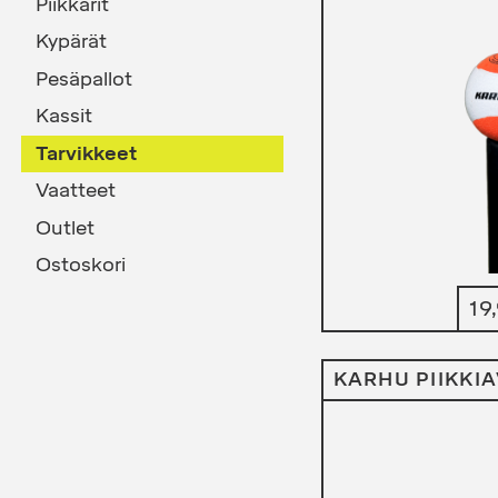
Piikkarit
Kypärät
Pesäpallot
Kassit
Tarvikkeet
Vaatteet
Outlet
Ostoskori
19
KARHU PIIKKI