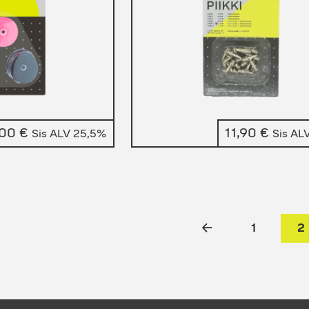
,00
€
11,90
€
Sis ALV 25,5%
Sis AL
←
1
2