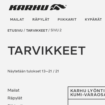
Suoraan
Karhu Pesis
sisältöön
MAILAT
RÄPYLÄT
PIIKKARIT
KYPÄRÄT
ETUSIVU
/
TARVIKKEET
/ SIVU 2
TARVIKKEET
Sorted
Näytetään tulokset 13–21 / 21
by
latest
Mailat
KARHU LYÖNTI
KUMI-VARAOS
Räpylät